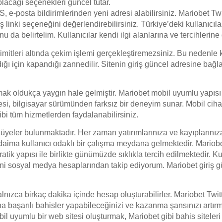
acağı seçenekleri güncel tutar.
SMS, e-posta bildirimlerinden yeni adresi alabilirsiniz. Mariobet 
inki seçeneğini değerlendirebilirsiniz. Türkiye’deki kullanıcılar
 da belirtelim. Kullanıcılar kendi ilgi alanlarına ve tercihlerine 
im limitleri altında çekim işlemi gerçekleştiremezsiniz. Bu neden
ığı için kapandığı zannedilir. Sitenin giriş güncel adresine ba
 oldukça yaygın hale gelmiştir. Mariobet mobil uyumlu yapısı 
i, bilgisayar sürümünden farksız bir deneyim sunar. Mobil cihaz
gibi tüm hizmetlerden faydalanabilirsiniz.
n üyeler bulunmaktadır. Her zaman yatırımlarınıza ve kayıplarını
 daima kullanıcı odaklı bir çalışma meydana gelmektedir. Mariob
 yapısı ile birlikte günümüzde sıklıkla tercih edilmektedir. Kull
ini sosyal medya hesaplarından takip ediyorum. Mariobet giriş g
lnızca birkaç dakika içinde hesap oluşturabilirler. Mariobet Twi
ha başarılı bahisler yapabileceğinizi ve kazanma şansınızı artırma
bil uyumlu bir web sitesi oluşturmak, Mariobet gibi bahis siteleri