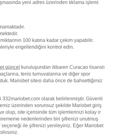
alışmasında yeni adres üzerinden tıklama işlemi
lmamaktadır.
mektedir.
miktarının 100 katına kadar çekim yapabilir.
eriyle engellendiğini kontrol edin.
et güncel
kuruluşundan itibaren Curacao lisanslı
maçlarına, tenis turnuvalarına ve diğer spor
nduk. Mariobet sitesi daha önce de bahsettiğimiz
si 332mariobet.com olarak belirlenmiştir. Güvenli
itemiz üzerinden sorunsuz şekilde Mariobet giriş
e olup, site içerisinde tüm işlemlerinizi kolay ir
 girememe nedenlerinden biri şifrenizi unutmuş
 seçeneği ile şifrenizi yenileyiniz. Eğer Mariobet
lirsiniz.