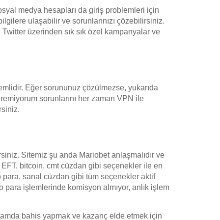
sosyal medya hesapları da giriş problemleri için
gilere ulaşabilir ve sorunlarınızı çözebilirsiniz.
t, Twitter üzerinden sık sık özel kampanyalar ve
önemlidir. Eğer sorununuz çözülmezse, yukarıda
 giremiyorum sorunlarını her zaman VPN ile
siniz.
ilirsiniz. Sitemiz şu anda Mariobet anlaşmalıdır ve
 EFT, bitcoin, cmt cüzdan gibi seçenekler ile en
 para, sanal cüzdan gibi tüm seçenekler aktif
pto para işlemlerinde komisyon almıyor, anlık işlem
r ortamda bahis yapmak ve kazanç elde etmek için