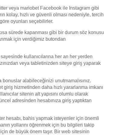
Twitter veya mariobet Facebook ile Instagram gibi
ın kolay, hızlı ve güvenli olması nedeniyle, tercih
göre oyunları seçebilirler.
le kısa sürede kapanması gibi bir durum söz konusu
ğlanmak için verdiğimiz butondan
sayesinde kullanıcılarına her an her yerden
ınızdan veya tabletinizden siteye giriş yaparak
za bonuslar alabileceğinizi unutmamalısınız.
et giriş hizmetinden daha hızlı yararlanma imkanı
anıcılar sitenin alt yapısını olumlu olarak
üncel adresinden hesabınıza giriş yaptıktan
tter hesabı, bahis yapmak isteyenler için önemli
nın yollarını öğrenmek için bu bilgileri takip
 için de büyük önem taşır. Bir web sitesinin