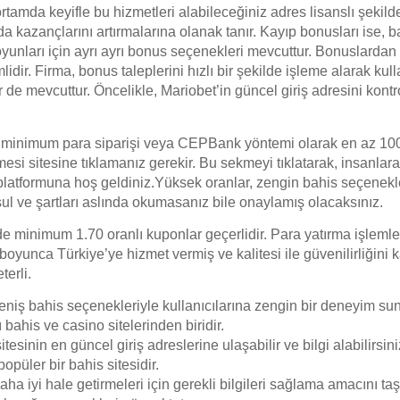
ortamda keyifle bu hizmetleri alabileceğiniz adres lisanslı şekil
da kazançlarını artırmalarına olanak tanır. Kayıp bonusları ise, ba
oyunları için ayrı ayrı bonus seçenekleri mevcuttur. Bonuslardan y
dir. Firma, bonus taleplerini hızlı bir şekilde işleme alarak kull
er de mevcuttur. Öncelikle, Mariobet’in güncel giriş adresini kon
rı minimum para siparişi veya CEPBank yöntemi olarak en az 100 
kmesi sitesine tıklamanız gerekir. Bu sekmeyi tıklatarak, insanla
o platformuna hoş geldiniz.Yüksek oranlar, zengin bahis seçenek
ul ve şartları aslında okumasanız bile onaylamış olacaksınız.
de minimum 1.70 oranlı kuponlar geçerlidir. Para yatırma işlemle
boyunca Türkiye’ye hizmet vermiş ve kalitesi ile güvenilirliğini 
erli.
eniş bahis seçenekleriyle kullanıcılarına zengin bir deneyim su
bahis ve casino sitelerinden biridir.
tesinin en güncel giriş adreslerine ulaşabilir ve bilgi alabilirsini
püler bir bahis sitesidir.
a iyi hale getirmeleri için gerekli bilgileri sağlama amacını taşı