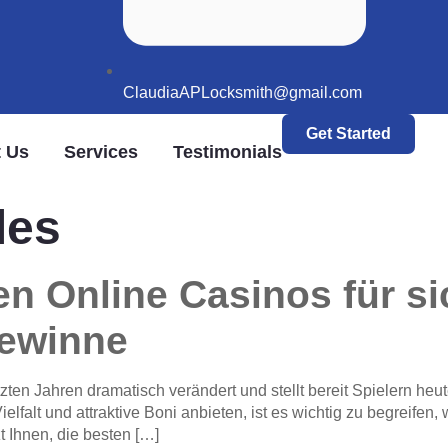
ClaudiaAPLocksmith@gmail.com
Get Started
 Us
Services
Testimonials
les
en Online Casinos für s
Gewinne
zten Jahren dramatisch verändert und stellt bereit Spielern heute
lfalt und attraktive Boni anbieten, ist es wichtig zu begreifen
zt Ihnen, die besten […]