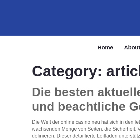
Home
About
Category:
artic
Die besten aktuell
und beachtliche 
Die Welt der online casino neu hat sich in den let
wachsenden Menge von Seiten, die Sicherheit, Vie
definieren. Dieser detaillierte Leitfaden unterstüt