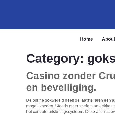
Home
About
Category:
goks
Casino zonder Cr
en beveiliging.
De online gokwereld heeft de laatste jaren een 
mogelijkheden. Steeds meer spelers ontdekken de
het centrale uitsluitingssysteem. Deze alternatie