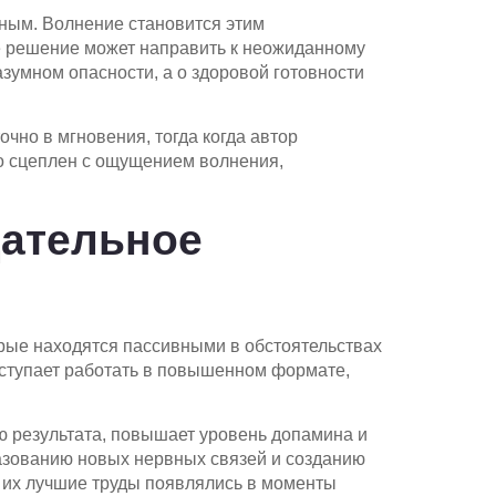
ным. Волнение становится этим
е решение может направить к неожиданному
разумном опасности, а о здоровой готовности
чно в мгновения, тогда когда автор
но сцеплен с ощущением волнения,
дательное
рые находятся пассивными в обстоятельствах
риступает работать в повышенном формате,
ю результата, повышает уровень допамина и
азованию новых нервных связей и созданию
 их лучшие труды появлялись в моменты