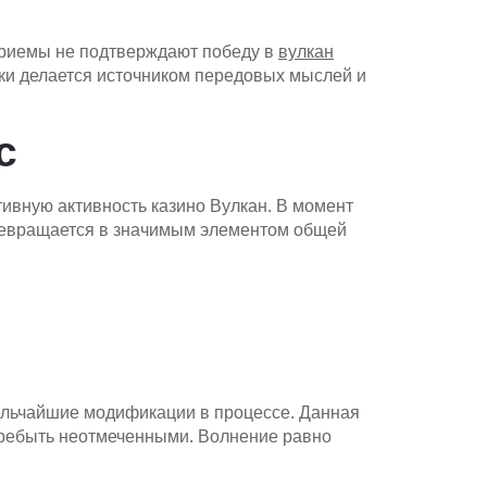
 приемы не подтверждают победу в
вулкан
ски делается источником передовых мыслей и
с
тивную активность казино Вулкан. В момент
превращается в значимым элементом общей
мельчайшие модификации в процессе. Данная
 пребыть неотмеченными. Волнение равно