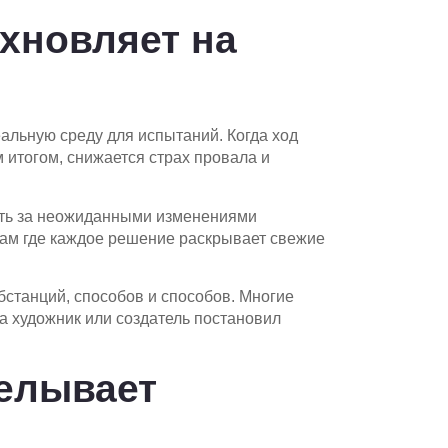
охновляет на
альную среду для испытаний. Когда ход
 итогом, снижается страх провала и
вать за неожиданными изменениями
там где каждое решение раскрывает свежие
станций, способов и способов. Многие
а художник или создатель постановил
делывает