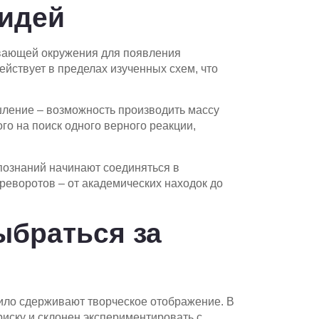
 идей
ивающей окружения для появления
йствует в пределах изученных схем, что
шление – возможность производить массу
о на поиск одного верного реакции,
познаний начинают соединяться в
реворотов – от академических находок до
ыбраться за
ило сдерживают творческое отображение. В
риску и склонен экспериментировать с