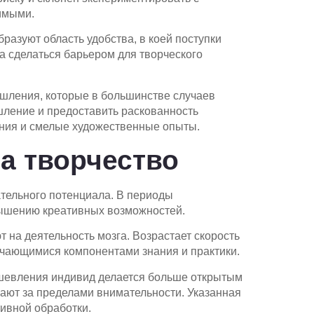
имыми.
разуют область удобства, в коей поступки
а сделаться барьером для творческого
ышления, которые в большинстве случаев
ление и предоставить раскованность
ния и смелые художественные опыты.
на творчество
тельного потенциала. В периоды
вышению креативных возможностей.
на деятельность мозга. Возрастает скорость
ичающимися компонентами знания и практики.
шевления индивид делается больше открытым
ают за пределами внимательности. Указанная
ивной обработки.