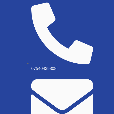
07540439808