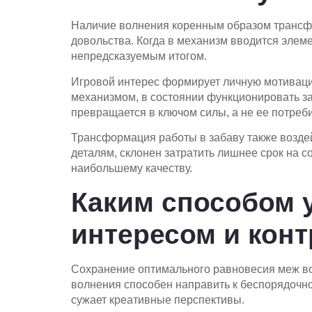
Наличие волнения коренным образом трансфор
довольства. Когда в механизм вводится элем
непредсказуемым итогом.
Игровой интерес формирует личную мотиваци
механизмом, в состоянии функционировать за
превращается в ключом силы, а не ее потреб
Трансформация работы в забаву также воздей
деталям, склонен затратить лишнее срок на 
наибольшему качеству.
Каким способом 
интересом и кон
Сохранение оптимального равновесия меж во
волнения способен направить к беспорядочно
сужает креативные перспективы.