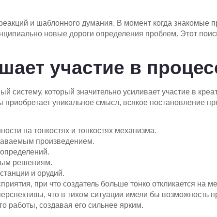
 реакций и шаблонного думания. В момент когда знакомые
инципиально новые дороги определения проблем. Этот пои
шает участие в процес
ый систему, который значительно усиливает участие в креа
оты приобретает уникальное смысл, всякое постановление 
ости на тонкостях и тонкостях механизма.
даваемым произведением.
 определений.
нным решениям.
станции и орудий.
приятия, при что создатель больше тонко откликается на 
перспективы, что в тихом ситуации имели бы возможность
 работы, создавая его сильнее ярким.