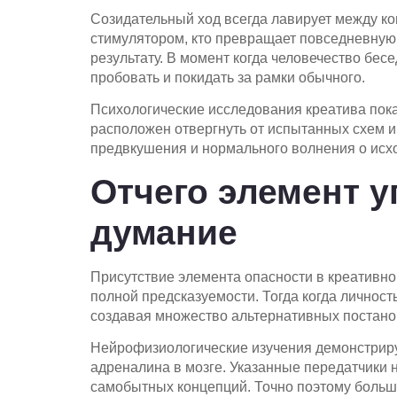
Созидательный ход всегда лавирует между к
стимулятором, кто превращает повседневную
результату. В момент когда человечество бесе
пробовать и покидать за рамки обычного.
Психологические исследования креатива пока
расположен отвергнуть от испытанных схем и
предвкушения и нормального волнения о исхо
Отчего элемент 
думание
Присутствие элемента опасности в креативн
полной предсказуемости. Тогда когда личност
создавая множество альтернативных постано
Нейрофизиологические изучения демонстриру
адреналина в мозге. Указанные передатчики
самобытных концепций. Точно поэтому больш