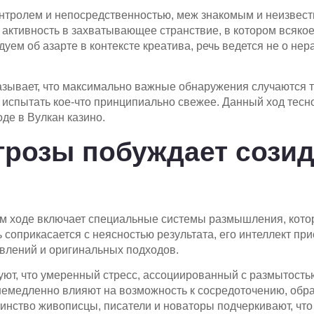
онтролем и непосредственностью, меж знакомым и неизвест
 активность в захватывающее странствие, в котором всяко
дуем об азарте в контексте креатива, речь ведется не о не
зывает, что максимально важные обнаружения случаются то
 испытать кое-что принципиально свежее. Данный ход тес
де в Вулкан казино.
угрозы побуждает сози
ом ходе включает специальные системы размышления, кото
ь соприкасается с неясностью результата, его интеллект п
влений и оригинальных подходов.
ют, что умеренный стресс, ассоциированный с размытость
 немедленно влияют на возможность к сосредоточению, обр
инство живописцы, писатели и новаторы подчеркивают, что