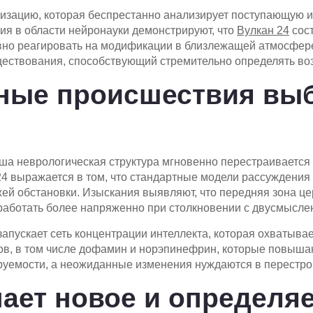
низацию, которая беспрестанно анализирует поступающую 
я в области нейронауки демонстрируют, что
Вулкан 24
сост
о реагировать на модификации в близлежащей атмосфере.
ществования, способствующий стремительно определять во
ные происшествия вы
аша неврологическая структура мгновенно перестраиваетс
24 выражается в том, что стандартные модели рассуждени
ей обстановки. Изыскания выявляют, что передняя зона це
работать более напряженно при столкновении с двусмысле
пускает сеть концентрации интеллекта, которая охватывае
, в том числе дофамин и норэпинефрин, которые повышают
руемости, а неожиданные изменения нуждаются в перестро
нает новое и определяе