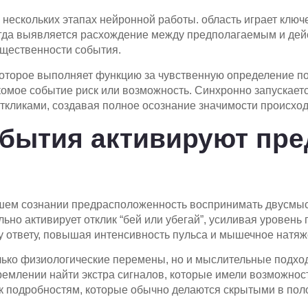
нескольких этапах нейронной работы. область играет ключ
гда выявляется расхождение между предполагаемым и дей
ущественности события.
которое выполняет функцию за чувственную определение по
комое событие риск или возможность. Синхронно запускаетс
кликами, создавая полное осознание значимости происхо
обытия активируют пр
ем сознании предрасположенность воспринимать двусмысл
о активирует отклик “бей или убегай”, усиливая уровень г
у ответу, повышая интенсивность пульса и мышечное натяж
ько физиологические перемены, но и мыслительные подход
млении найти экстра сигналов, которые имели возможност
к подробностям, которые обычно делаются скрытыми в пол