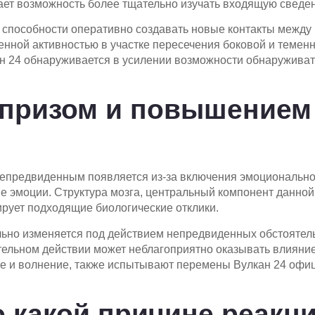
ает возможность более тщательно изучать входящую сведе
в способности оперативно создавать новые контакты между
енной активностью в участке пересечения боковой и теме
н 24 обнаруживается в усилении возможности обнаруживат
призом и повышением 
епредвиденным появляется из-за включения эмоциональной 
е эмоции. Структура мозга, центральный компонент данной
рует подходящие биологические отклики.
ьно изменяется под действием непредвиденных обстоятель
тельном действии может неблагоприятно оказывать влияние
 и волнение, также испытывают перемены Вулкан 24 офиц
 какой причине реакци