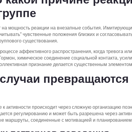
группе
ет на мощность реакции на внезапные события. Имитирующ
считывать” чувственные положения близких и согласовывать
руппового существования.
роцессе аффективного распространения, когда тревога или
Гормон, химическое соединение социальной контакта, усил
Коллективная признание делается существенным элементом
 случаи превращаются
к активности происходит через сложную организацию позна
ддается регулированию и может быть разрешена через актив
ые маршруты, соединенные с мотивацией и планированием