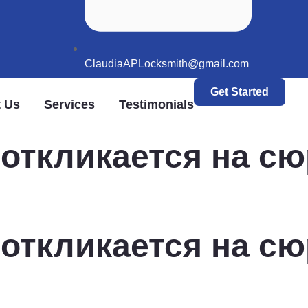
ClaudiaAPLocksmith@gmail.com
Get Started
 Us
Services
Testimonials
откликается на сю
откликается на сю