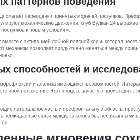
х паттернов поведения
дполагает переоценки принятых моделей поступков. Префр
гулируют механические движения. клуб Вулкан 24 выражает
 поступков к новым условиям.
вместе с активацией лобной поясной коры, которая несет 
от механизм позволяет продуктивно меняться между привы
новки.
ых способностей и исследо
аморефлексии и анализа имеющихся возможностей. Латерал
ксте иной положения. Этот процесс зачастую происходит с
ющие латеральное часть и префронтальную область, прис
ь неожиданные связи между, казалось бы, несвязанными с
сов.
денные мгновения сох