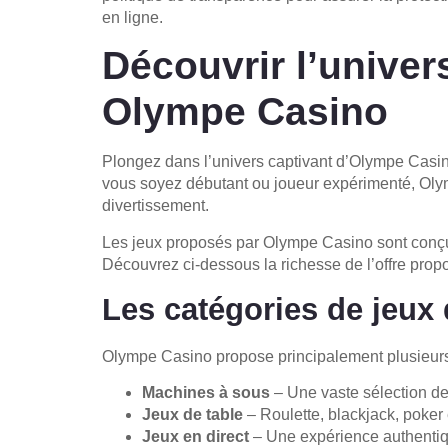
en ligne.
Découvrir l’univer
Olympe Casino
Plongez dans l’univers captivant d’Olympe Casino
vous soyez débutant ou joueur expérimenté, Olymp
divertissement.
Les jeux proposés par Olympe Casino sont conçus
Découvrez ci-dessous la richesse de l’offre pro
Les catégories de jeux
Olympe Casino propose principalement plusieurs 
Machines à sous
– Une vaste sélection de 
Jeux de table
– Roulette, blackjack, poker 
Jeux en direct
– Une expérience authentiqu