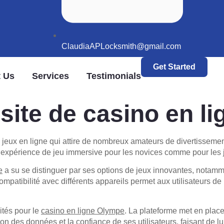
ClaudiaAPLocksmith@gmail.com
Get Started
 Us
Services
Testimonials
site de casino en l
 jeux en ligne qui attire de nombreux amateurs de divertisseme
re une expérience de jeu immersive pour les novices comme pour le
e
a su se distinguer par ses options de jeux innovantes, notamm
mpatibilité avec différents appareils permet aux utilisateurs de 
rités pour le
casino en ligne Olympe
. La plateforme met en plac
ion des données et la confiance de ses utilisateurs, faisant de l