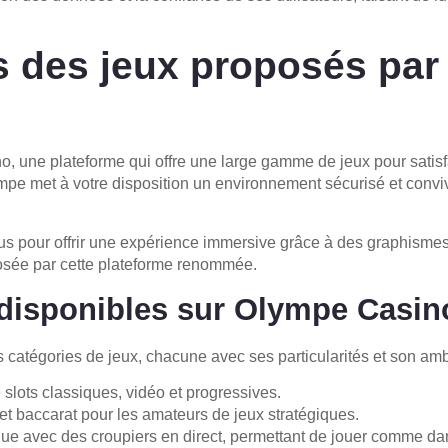
s des jeux proposés par
, une plateforme qui offre une large gamme de jeux pour satisf
e met à votre disposition un environnement sécurisé et convivi
 pour offrir une expérience immersive grâce à des graphismes d
posée par cette plateforme renommée.
 disponibles sur Olympe Casin
catégories de jeux, chacune avec ses particularités et son am
slots classiques, vidéo et progressives.
et baccarat pour les amateurs de jeux stratégiques.
e avec des croupiers en direct, permettant de jouer comme dan