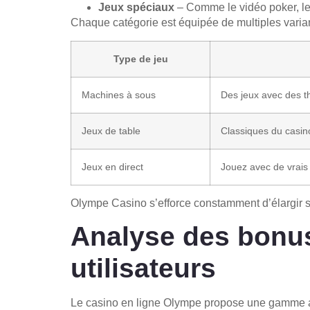
Jeux spéciaux
– Comme le vidéo poker, le 
Chaque catégorie est équipée de multiples variante
Type de jeu
Machines à sous
Des jeux avec des th
Jeux de table
Classiques du casino
Jeux en direct
Jouez avec de vrais
Olympe Casino s’efforce constamment d’élargir so
Analyse des bonus
utilisateurs
Le casino en ligne Olympe propose une gamme att