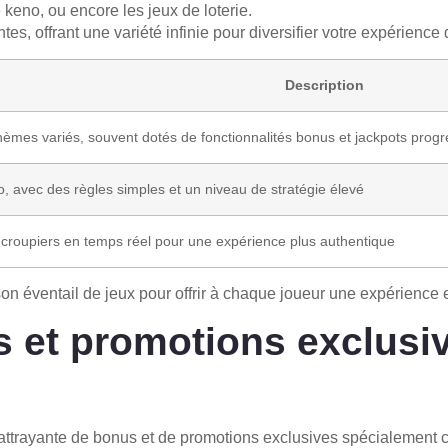
keno, ou encore les jeux de loterie.
s, offrant une variété infinie pour diversifier votre expérience 
Description
èmes variés, souvent dotés de fonctionnalités bonus et jackpots progr
, avec des règles simples et un niveau de stratégie élevé
 croupiers en temps réel pour une expérience plus authentique
n éventail de jeux pour offrir à chaque joueur une expérience e
 et promotions exclusi
rayante de bonus et de promotions exclusives spécialement con