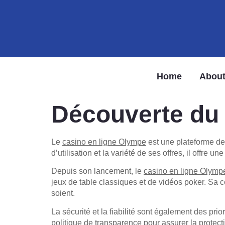
Home
About
Découverte du 
Le
casino en ligne Olympe
est une plateforme de
d’utilisation et la variété de ses offres, il off
Depuis son lancement, le
casino en ligne Olymp
jeux de table classiques et de vidéos poker. Sa co
soient.
La sécurité et la fiabilité sont également des prio
politique de transparence pour assurer la protect