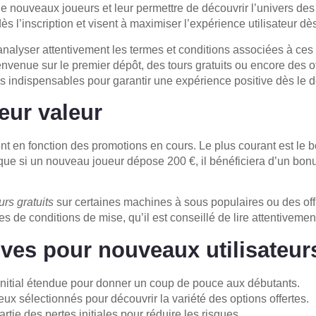
er de nouveaux joueurs et leur permettre de découvrir l’univers d
s l’inscription et visent à maximiser l’expérience utilisateur dè
d’analyser attentivement les termes et conditions associées à ces
nvenue sur le premier dépôt, des tours gratuits ou encore des o
es indispensables pour garantir une expérience positive dès le d
eur valeur
nt en fonction des promotions en cours. Le plus courant est le
e que si un nouveau joueur dépose 200 €, il bénéficiera d’un b
urs gratuits
sur certaines machines à sous populaires ou des offr
e conditions de mise, qu’il est conseillé de lire attentiveme
ves pour nouveaux utilisateur
 initial étendue pour donner un coup de pouce aux débutants.
jeux sélectionnés pour découvrir la variété des options offertes.
rtie des pertes initiales pour réduire les risques.