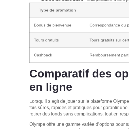
Type de promotion
Bonus de bienvenue
Correspondance du pr
Tours gratuits
Tours gratuits sur ce
Cashback
Remboursement partiel
Comparatif des opt
en ligne
Lorsqu’il s’agit de jouer sur la plateforme Olympe
fois sûres, rapides et pratiques pour garantir un
retirer des fonds sans complications, tout en resp
Olympe offre une gamme variée d’options pour sa