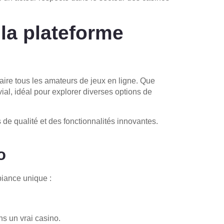
 la plateforme
aire tous les amateurs de jeux en ligne. Que
al, idéal pour explorer diverses options de
e qualité et des fonctionnalités innovantes.
o
biance unique :
s un vrai casino.