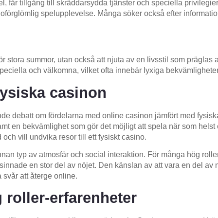
får tillgång till skräddarsydda tjänster och speciella privilegier.
 oförglömlig spelupplevelse. Många söker också efter informat
för stora summor, utan också att njuta av en livsstil som präglas 
speciella och välkomna, vilket ofta innebär lyxiga bekvämlighet
fysiska casinon
ande debatt om fördelarna med online casinon jämfört med fysisk
t en bekvämlighet som gör det möjligt att spela när som helst och
ch vill undvika resor till ett fysiskt casino.
nnan typ av atmosfär och social interaktion. För många hög roll
sinnade en stor del av nöjet. Den känslan av att vara en del av 
 svår att återge online.
 roller-erfarenheter