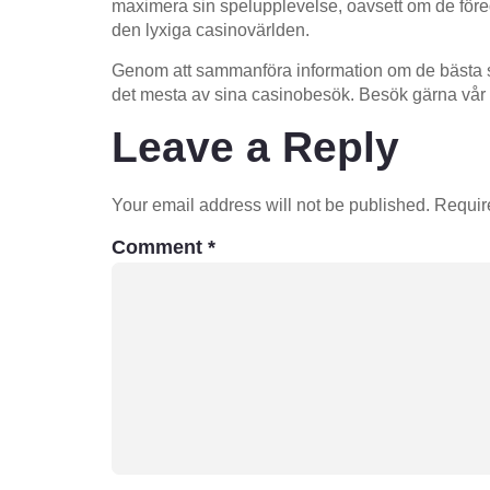
maximera sin spelupplevelse, oavsett om de föredra
den lyxiga casinovärlden.
Genom att sammanföra information om de bästa spel
det mesta av sina casinobesök. Besök gärna vår w
Leave a Reply
Your email address will not be published.
Requir
Comment
*