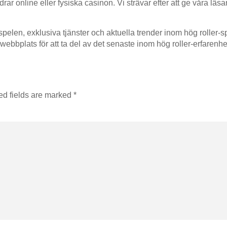
r online eller fysiska casinon. Vi strävar efter att ge våra läsa
en, exklusiva tjänster och aktuella trender inom hög roller-spe
ebbplats för att ta del av det senaste inom hög roller-erfarenh
ed fields are marked
*