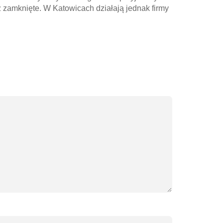
ż zamknięte. W Katowicach działają jednak firmy