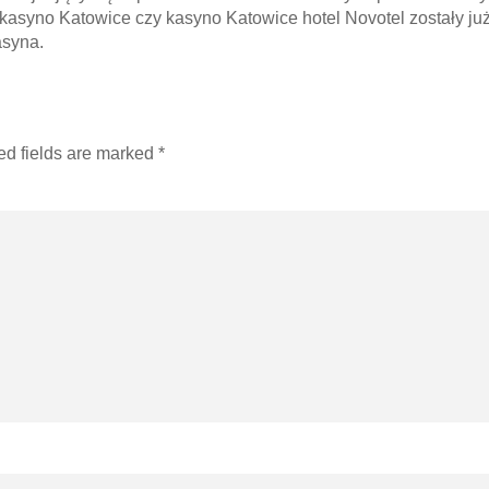
t kasyno Katowice czy kasyno Katowice hotel Novotel zostały ju
asyna.
ed fields are marked
*