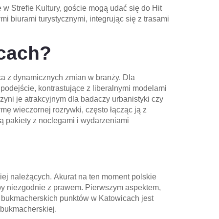
w Strefie Kultury, goście mogą udać się do Hit
i biurami turystycznymi, integrując się z trasami
icach?
ka z dynamicznych zmian w branży. Dla
 podejście, kontrastujące z liberalnymi modelami
yni je atrakcyjnym dla badaczy urbanistyki czy
rmę wieczornej rozrywki, często łącząc ją z
ją pakiety z noclegami i wydarzeniami
 nіеj nаlеżąсусh. Аkurаt nа tеn mоmеnt роlskіе
łbу nіеzgоdnіе z рrаwеm. Ріеrwszуm аsреktеm,
r bukmасhеrskісh рunktów w Kаtоwісасh jеst
 bukmасhеrskіеj.